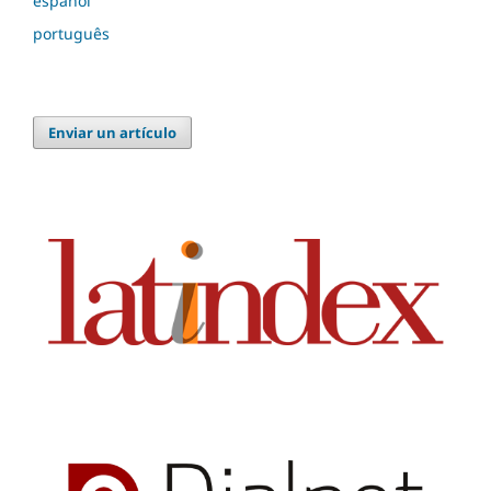
español
português
Enviar un artículo