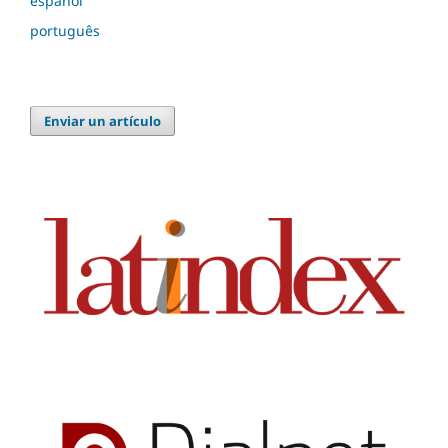
español
português
Enviar un artículo